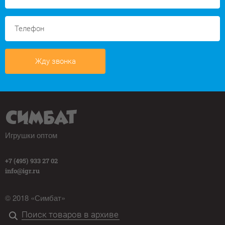
Жду звонка
Игрушки оптом
+7 (495) 933 27 02
info@igr.ru
© 2018 «Симбат»