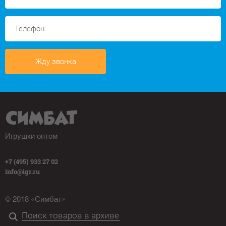
Жду звонка
Игрушки оптом
+7 (495) 933 27 02
info@igr.ru
© 2018 «Симбат»