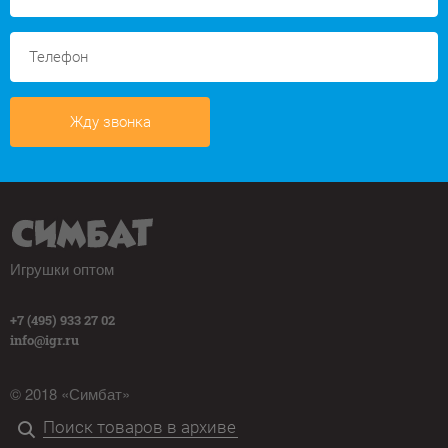
Жду звонка
Игрушки оптом
+7 (495) 933 27 02
info@igr.ru
© 2018 «Симбат»