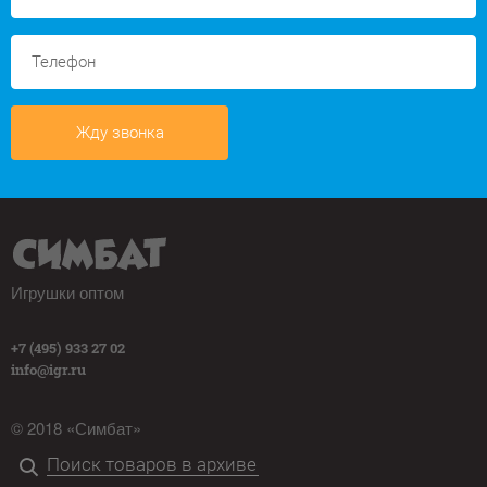
Жду звонка
Игрушки оптом
+7 (495) 933 27 02
info@igr.ru
© 2018 «Симбат»