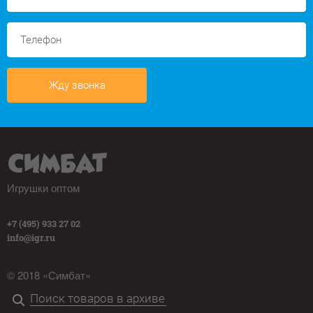
Жду звонка
Игрушки оптом
+7 (495) 933 27 02
info@igr.ru
© 2018 «Симбат»