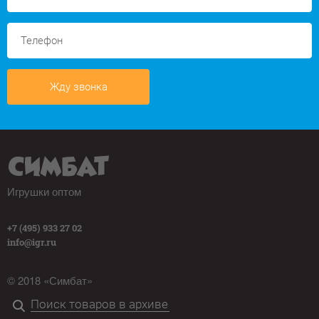
Жду звонка
Игрушки оптом
+7 (495) 933 27 02
info@igr.ru
© 2018 «Симбат»