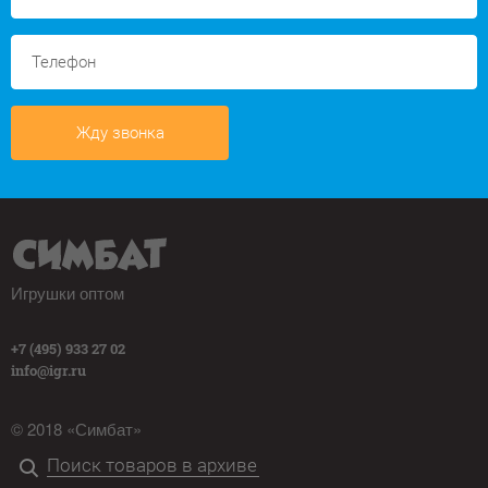
Жду звонка
Игрушки оптом
+7 (495) 933 27 02
info@igr.ru
© 2018 «Симбат»