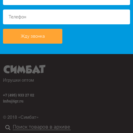
Жду звонка
Игрушки оптом
+7 (495) 933 27 02
info@igr.ru
© 2018 «Симбат»