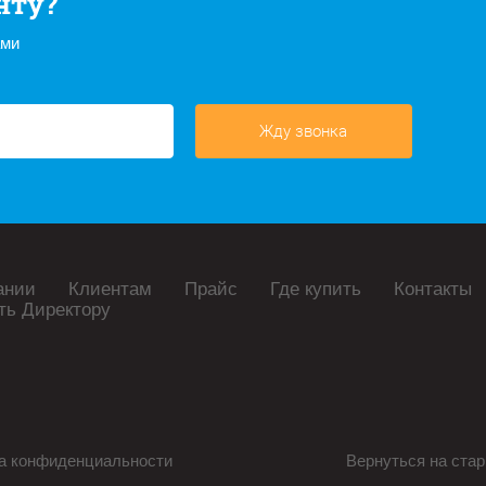
нту?
ами
Жду звонка
ании
Клиентам
Прайс
Где купить
Контакты
ть Директору
а конфиденциальности
Вернуться на стар