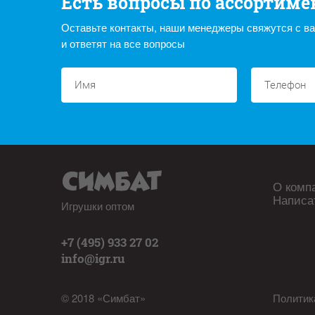
Есть вопросы по ассортиме
Оставьте контакты, наши менеджеры свяжутся с в
и ответят на все вопросы
О комп
Написа
Игрушки оптом
+7 (495) 933 27 02
info@igr.ru
© 2018 «Симбат»
Политик