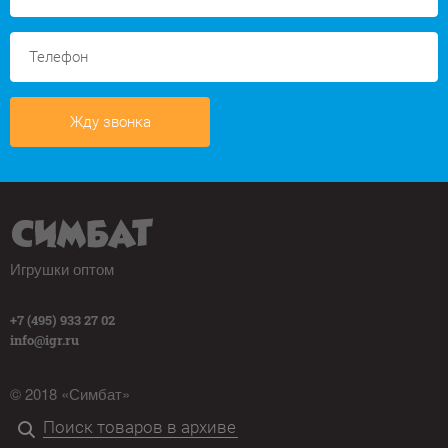
Жду звонка
Игрушки оптом
+7 (495) 933 27 02
info@igr.ru
© 2018 «Симбат»