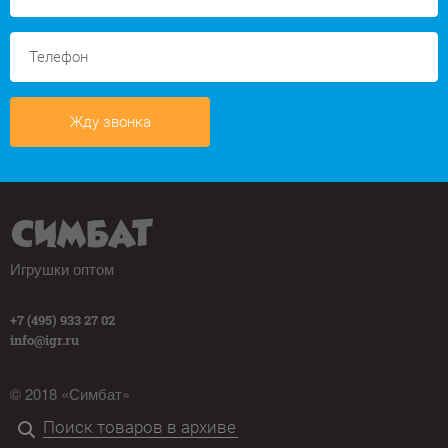
Жду звонка
Игрушки оптом
+7 (495) 933 27 02
info@igr.ru
© 2018 «Симбат»