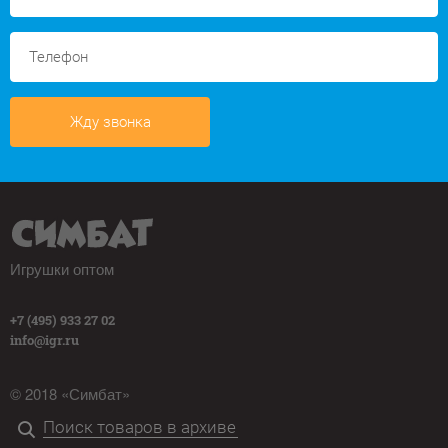
Жду звонка
Игрушки оптом
+7 (495) 933 27 02
info@igr.ru
© 2018 «Симбат»