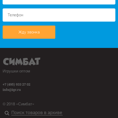
Жду звонка
Игрушки оптом
+7 (495) 933 27 02
info@igr.ru
© 2018 «Симбат»