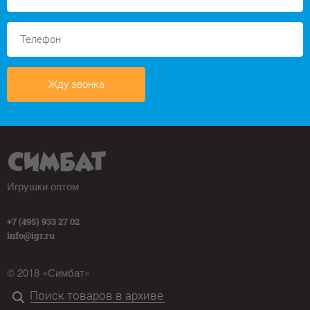
Жду звонка
Игрушки оптом
+7 (495) 933 27 02
info@igr.ru
© 2018 «Симбат»