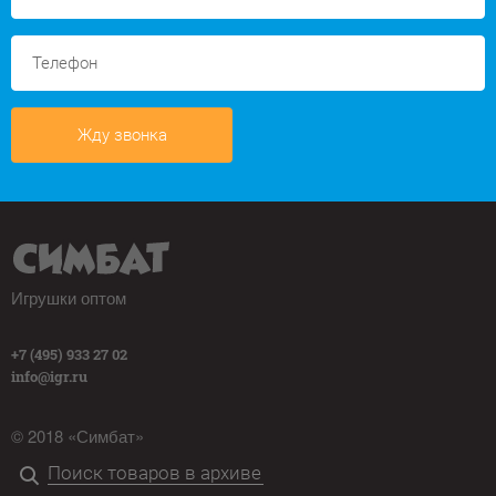
Жду звонка
Игрушки оптом
+7 (495) 933 27 02
info@igr.ru
© 2018 «Симбат»