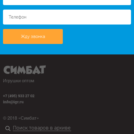
Жду звонка
Игрушки оптом
+7 (495) 933 27 02
info@igr.ru
© 2018 «Симбат»