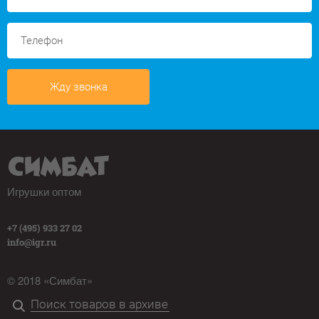
Жду звонка
Игрушки оптом
+7 (495) 933 27 02
info@igr.ru
© 2018 «Симбат»