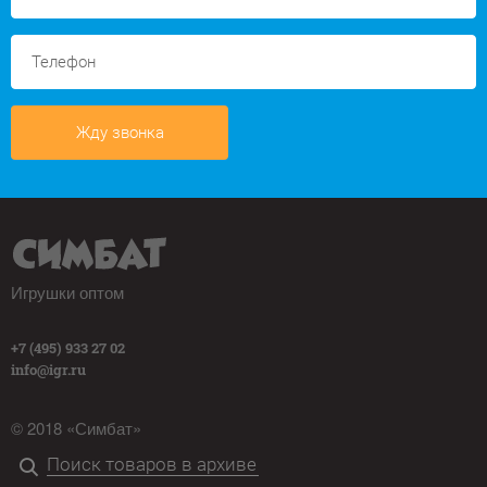
Жду звонка
Игрушки оптом
+7 (495) 933 27 02
info@igr.ru
© 2018 «Симбат»