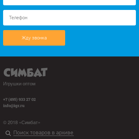
Жду звонка
Игрушки оптом
+7 (495) 933 27 02
info@igr.ru
© 2018 «Симбат»