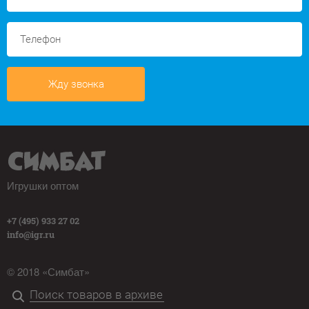
Жду звонка
Игрушки оптом
+7 (495) 933 27 02
info@igr.ru
© 2018 «Симбат»