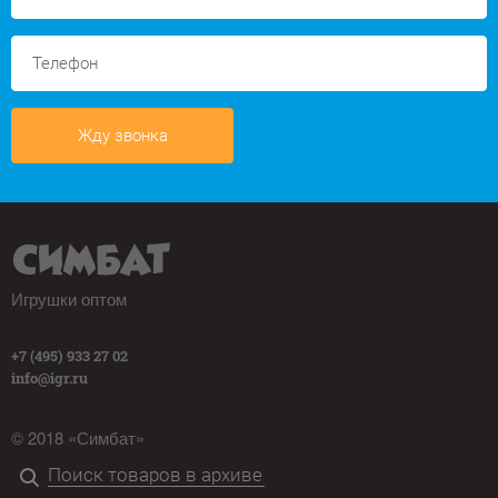
Жду звонка
Игрушки оптом
+7 (495) 933 27 02
info@igr.ru
© 2018 «Симбат»