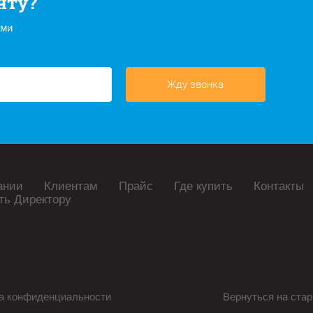
нту?
ами
Жду звонка
ании
Клиентам
Прайс
Где купить
Контакты
ть Директору
а конфиденциальности
Вернуться на стар