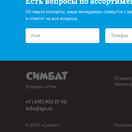
Есть вопросы по ассортиме
Оставьте контакты, наши менеджеры свяжутся с в
и ответят на все вопросы
О комп
Написа
Игрушки оптом
+7 (495) 933 27 02
info@igr.ru
© 2018 «Симбат»
Политик