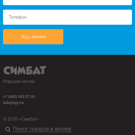
Жду звонка
Игрушки оптом
+7 (495) 933 27 02
info@igr.ru
© 2018 «Симбат»