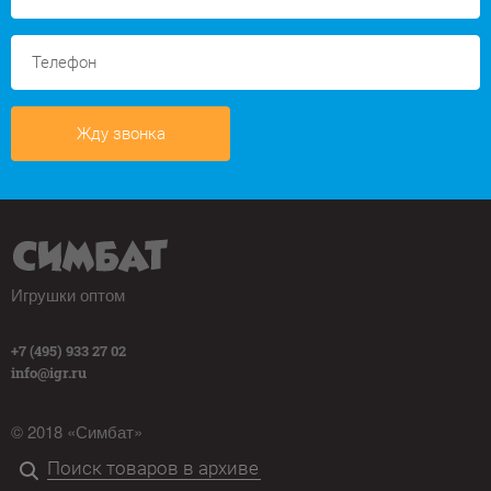
Жду звонка
Игрушки оптом
+7 (495) 933 27 02
info@igr.ru
© 2018 «Симбат»