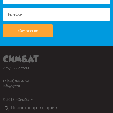
Жду звонка
Игрушки оптом
+7 (495) 933 27 02
info@igr.ru
© 2018 «Симбат»