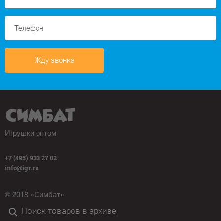
Жду звонка
Игрушки оптом
+7 (495) 933 27 02
info@igr.ru
© 2018 «Симбат»