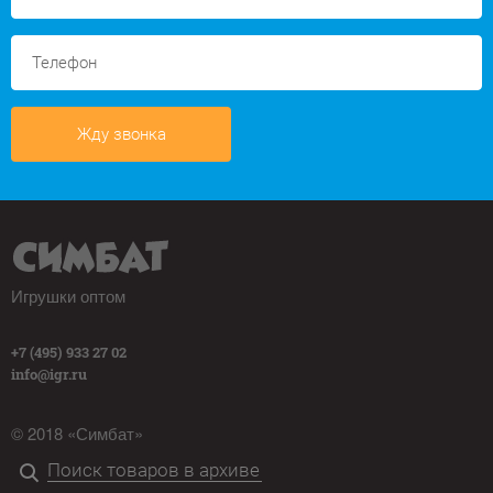
Жду звонка
Игрушки оптом
+7 (495) 933 27 02
info@igr.ru
© 2018 «Симбат»