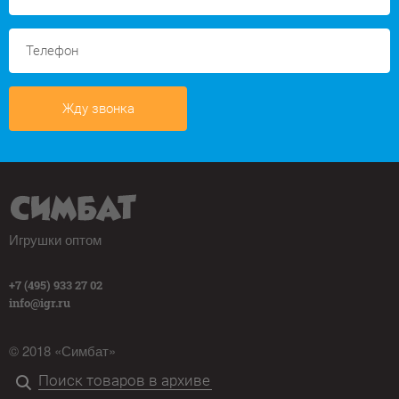
Жду звонка
Игрушки оптом
+7 (495) 933 27 02
info@igr.ru
© 2018 «Симбат»