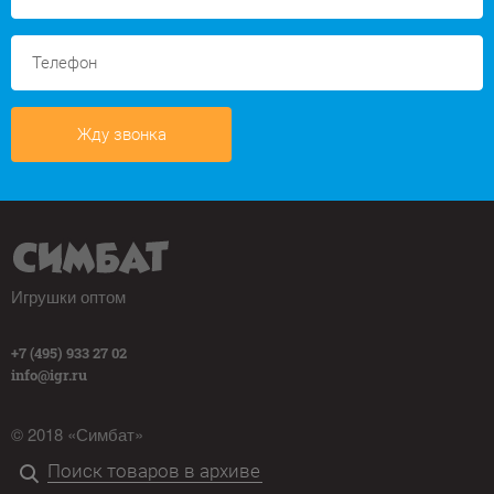
Жду звонка
Игрушки оптом
+7 (495) 933 27 02
info@igr.ru
© 2018 «Симбат»