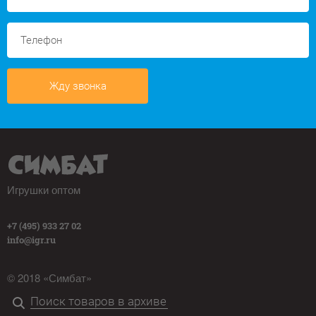
Жду звонка
Игрушки оптом
+7 (495) 933 27 02
info@igr.ru
© 2018 «Симбат»