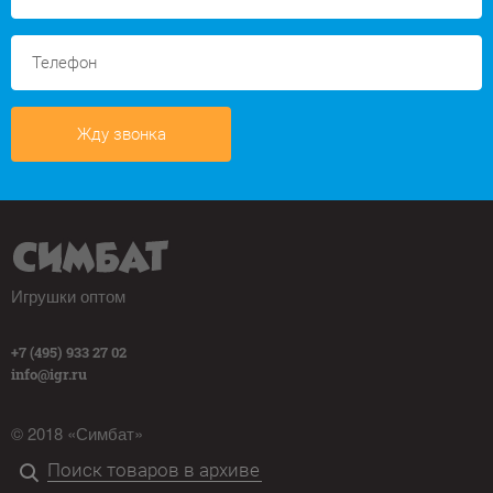
Жду звонка
Игрушки оптом
+7 (495) 933 27 02
info@igr.ru
© 2018 «Симбат»