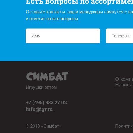
Есть вопросы по ассортиме
Оставьте контакты, наши менеджеры свяжутся с в
и ответят на все вопросы
О комп
Написа
Игрушки оптом
+7 (495) 933 27 02
info@igr.ru
© 2018 «Симбат»
Политик