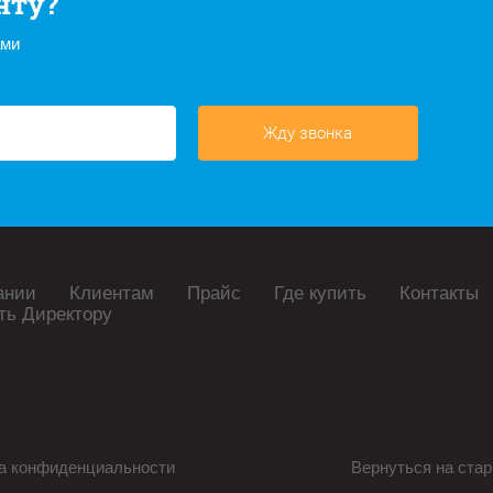
нту?
ами
Жду звонка
ании
Клиентам
Прайс
Где купить
Контакты
ть Директору
а конфиденциальности
Вернуться на стар