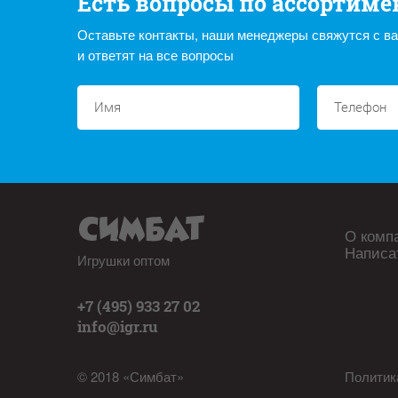
Есть вопросы по ассортиме
Оставьте контакты, наши менеджеры свяжутся с в
и ответят на все вопросы
О комп
Написа
Игрушки оптом
+7 (495) 933 27 02
info@igr.ru
© 2018 «Симбат»
Политик