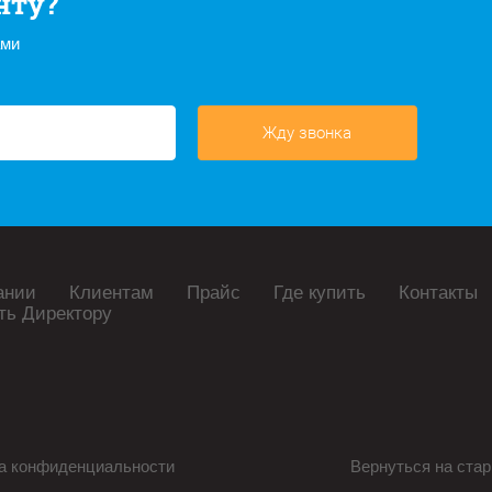
нту?
ами
Жду звонка
ании
Клиентам
Прайс
Где купить
Контакты
ть Директору
а конфиденциальности
Вернуться на стар