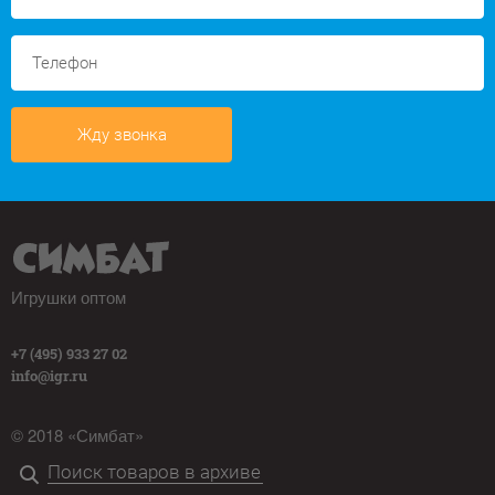
Жду звонка
Игрушки оптом
+7 (495) 933 27 02
info@igr.ru
© 2018 «Симбат»