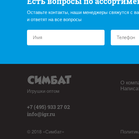
Есть вопросы по ассортиме
Оставьте контакты, наши менеджеры свяжутся с в
и ответят на все вопросы
О комп
Написа
Игрушки оптом
+7 (495) 933 27 02
info@igr.ru
© 2018 «Симбат»
Политик