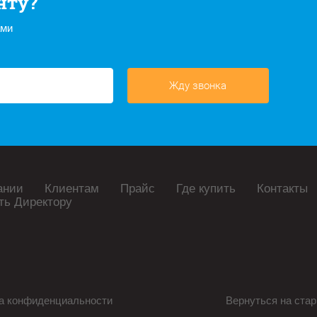
нту?
ами
Жду звонка
ании
Клиентам
Прайс
Где купить
Контакты
ть Директору
а конфиденциальности
Вернуться на стар