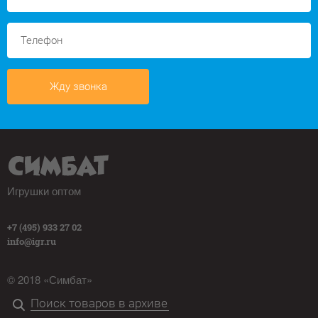
Жду звонка
Игрушки оптом
+7 (495) 933 27 02
info@igr.ru
© 2018 «Симбат»