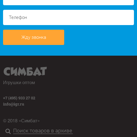
Жду звонка
Игрушки оптом
+7 (495) 933 27 02
info@igr.ru
© 2018 «Симбат»