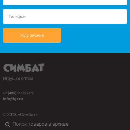
Жду звонка
Игрушки оптом
+7 (495) 933 27 02
info@igr.ru
© 2018 «Симбат»