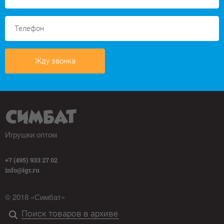
Жду звонка
Игрушки оптом
+7 (495) 933 27 02
info@igr.ru
© 2018 «Симбат»