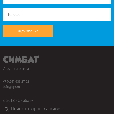
Жду звонка
Игрушки оптом
+7 (495) 933 27 02
info@igr.ru
© 2018 «Симбат»