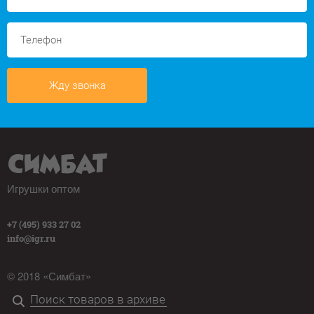
Жду звонка
Игрушки оптом
+7 (495) 933 27 02
info@igr.ru
© 2018 «Симбат»