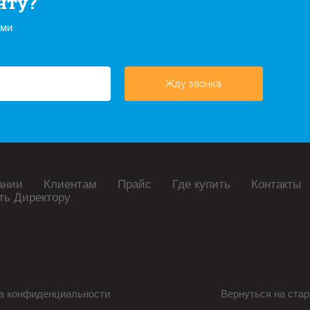
нту?
ами
Жду звонка
ании
Клиентам
Прайс
Где купить
Контакты
ть Директору
а конфиденциальности
Вернуться на стар