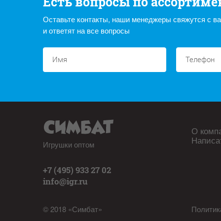
Есть вопросы по ассортиме
Оставьте контакты, наши менеджеры свяжутся с в
и ответят на все вопросы
О комп
Написа
Игрушки оптом
+7 (495) 933 27 02
info@igr.ru
© 2018 «Симбат»
Политик