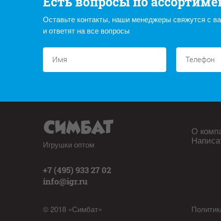
Есть вопросы по ассортиме
Оставьте контакты, наши менеджеры свяжутся с в
и ответят на все вопросы
О комп
Написа
Игрушки оптом
+7 (495) 933 27 02
info@igr.ru
© 2018 «Симбат»
Политик