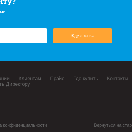
нту?
ами
Жду звонка
ании
Клиентам
Прайс
Где купить
Контакты
ть Директору
а конфиденциальности
Вернуться на стар