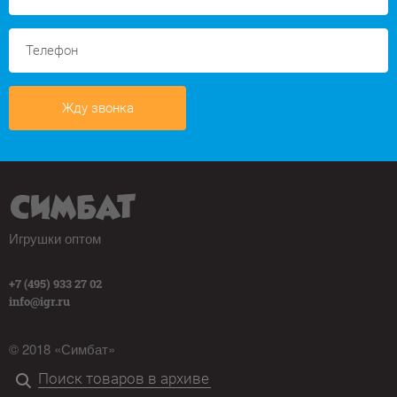
Жду звонка
Игрушки оптом
+7 (495) 933 27 02
info@igr.ru
© 2018 «Симбат»