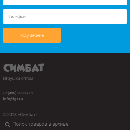
Жду звонка
Игрушки оптом
+7 (495) 933 27 02
info@igr.ru
© 2018 «Симбат»