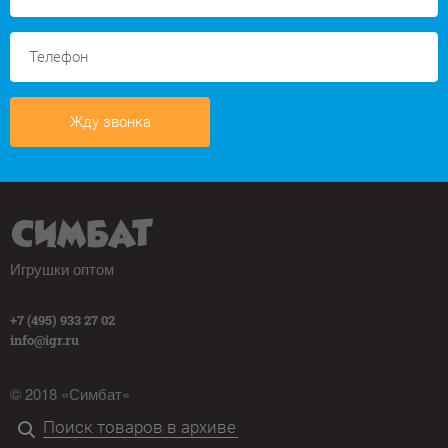
Жду звонка
Игрушки оптом
+7 (495) 933 27 02
info@igr.ru
© 2018 «Симбат»