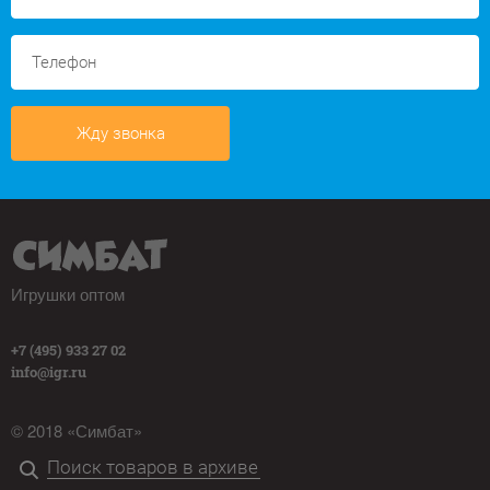
Жду звонка
Игрушки оптом
+7 (495) 933 27 02
info@igr.ru
© 2018 «Симбат»