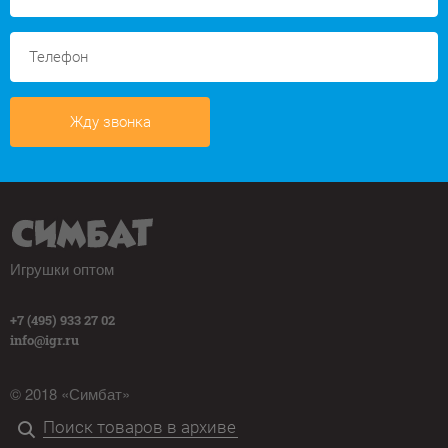
Жду звонка
Игрушки оптом
+7 (495) 933 27 02
info@igr.ru
© 2018 «Симбат»