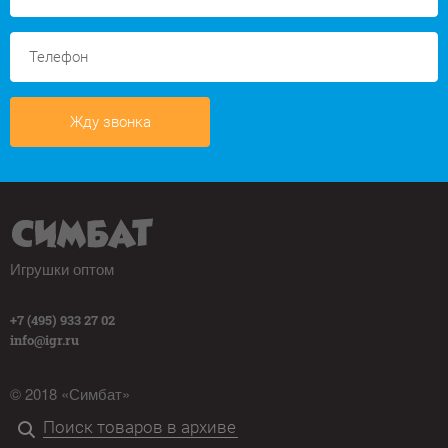
Жду звонка
Игрушки оптом
+7 (495) 933 27 02
info@igr.ru
© 2018 «Симбат»