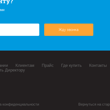
нту?
ами
Жду звонка
ании
Клиентам
Прайс
Где купить
Контакты
ть Директору
а конфиденциальности
Вернуться на стар