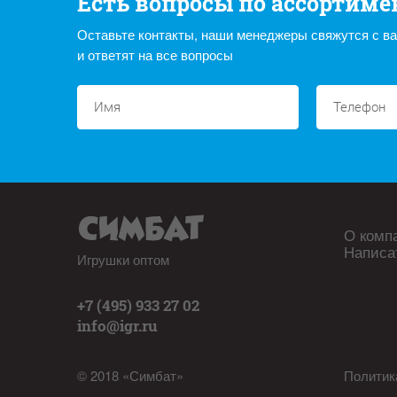
Есть вопросы по ассортиме
Оставьте контакты, наши менеджеры свяжутся с в
и ответят на все вопросы
О комп
Написа
Игрушки оптом
+7 (495) 933 27 02
info@igr.ru
© 2018 «Симбат»
Политик